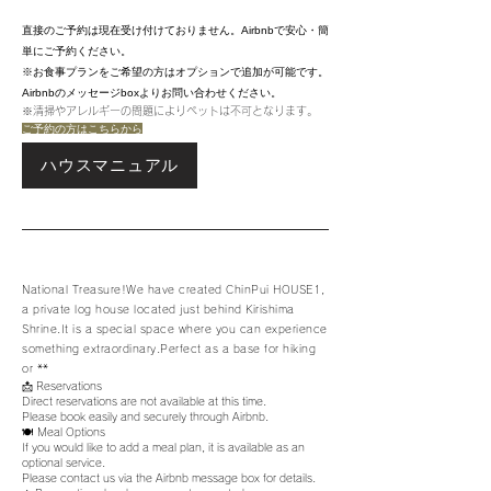
直接のご予約は現在受け付けておりません。
Airbnbで安心・簡
単にご予約ください。
※お食事プランをご希望の方はオプションで追加が可能です。
Airbnbのメッセージboxよりお問い合わせください。
※清掃やアレルギーの問題によりペットは不可となります。
ご予約の方はこちらから
ハウスマニュアル
National Treasure!We have created ChinPui HOUSE1,
a private log house located just behind Kirishima
Shrine
.It is a special space where you can experience
something extraordinary.Perfect as a base for hiking
or **
📩 Reservations
Direct reservations are not available at this time.
Please book easily and securely through Airbnb.
🍽 Meal Options
If you would like to add a meal plan, it is available as an
optional service.
Please contact us via the Airbnb message box for details.