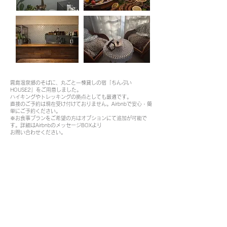
霧島温泉郷のそばに、丸ごと一棟貸しの宿「ちんぷい
HOUSE2」をご用意しました。
ハイキングやトレッキングの拠点としても最適です。
直接のご予約は現在受け付けておりません。Airbnbで安心・簡
単にご予約ください。
※お食事プランをご希望の方はオプションにて追加が可能で
す。詳細はAirbnbのメッセージBOXより
お問い合わせください。
​※清掃やアレルギーの問題によりペットは不可となります。
ご予約の方はこちらから
ハウスマニュアル
.