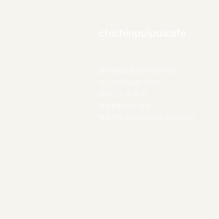
chichinpuipuicafe
鹿児島県霧島市国分上井244-1
TEL 080-4696-4190
定休日 火.水.木.金
​週３営業となります。
営業時間 10:30-15:00 (l.o.14:30)