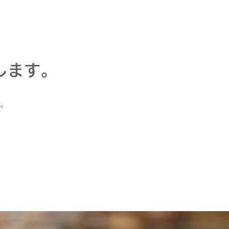
します。
o。