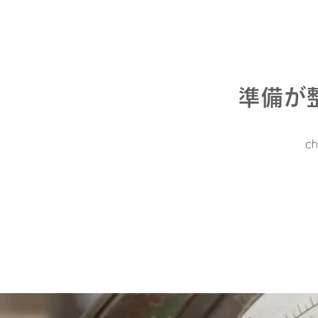
準備が
c